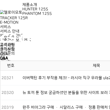
제품소개
HUNTER 125S
PHANTOM 125S
TRACKER 125R
E-MOTION
서비스
서비스 안내
제품보증 안내
배출가스 보증 부품
고객센터
공지사항
공지사항
견적문의
견적문의
Q&A
Q&A
Q&A
대리점
번호
제목
제품소개
HUNTER 125S
PHANTOM 125S
20321
이버멕틴 후기 부작용 체크! - 러시아 직구 우라몰 ula2
TRACKER 125R
E-MOTION
서비스
20320
뉴 토끼 툰 정보 궁금하셨던 분들을 위한 사이트 보러 
서비스 안내
제품보증 안내
배출가스 보증 부품
고객센터
20319
완주 비아그라 구매 · 시알리스 구매 · 정품 판매처