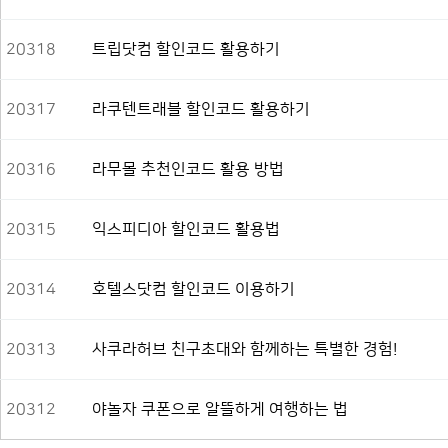
공지사항
견적문의
Q&A
20318
트립닷컴 할인코드 활용하기
대리점
20317
라쿠텐트래블 할인코드 활용하기
20316
라무몰 추천인코드 활용 방법
20315
익스피디아 할인코드 활용법
20314
호텔스닷컴 할인코드 이용하기
20313
사쿠라허브 친구초대와 함께하는 특별한 경험!
20312
야놀자 쿠폰으로 알뜰하게 여행하는 법