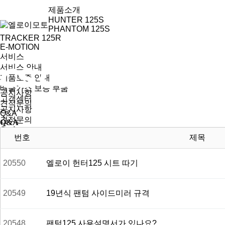
제품소개
HUNTER 125S
PHANTOM 125S
TRACKER 125R
E-MOTION
서비스
서비스 안내
제품보증 안내
배출가스 보증 부품
공지사항
고객센터
견적문의
공지사항
Q&A
견적문의
Q&A
Q&A
번호
제목
대리점
제품소개
HUNTER 125S
20550
엘로이 헌터125 시트 따기
PHANTOM 125S
TRACKER 125R
E-MOTION
20549
19년식 팬텀 사이드미러 규격
서비스
서비스 안내
제품보증 안내
20548
팬텀125 사용설명서가 있나요?