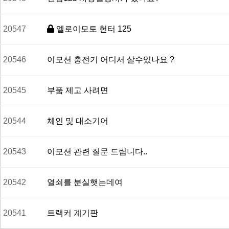
배출가스 보증 부품
고객센터
공지사항
20547
엘로이모토 헌터 125
견적문의
Q&A
대리점
20546
이모션 충전기 어디서 살수있나요 ?
20545
부품 제고 사려면
20544
체인 및 대소기어
20543
이모션 관련 질문 드립니다..
20542
열쇠를 분실햇는데여
20541
트랙커 계기판