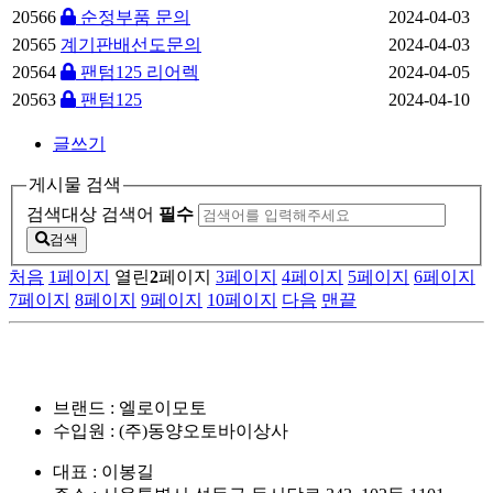
20566
순정부품 문의
2024-04-03
20565
계기판배선도문의
2024-04-03
20564
팬텀125 리어렉
2024-04-05
20563
팬텀125
2024-04-10
글쓰기
게시물 검색
검색대상
검색어
필수
검색
처음
1
페이지
열린
2
페이지
3
페이지
4
페이지
5
페이지
6
페이지
7
페이지
8
페이지
9
페이지
10
페이지
다음
맨끝
브랜드 : 엘로이모토
수입원 : (주)동양오토바이상사
대표 : 이봉길